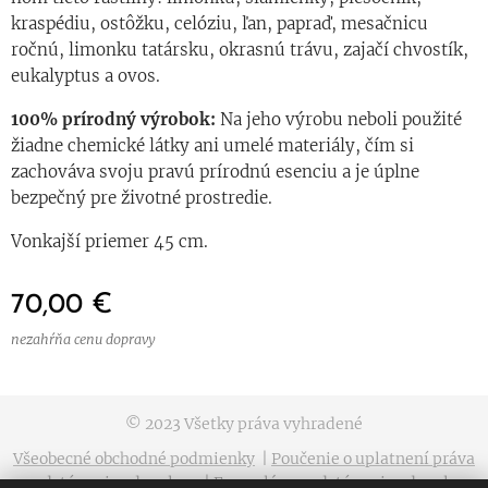
kraspédiu, ostôžku, celóziu, ľan, papraď, mesačnicu
ročnú, limonku tatársku, okrasnú trávu, zajačí chvostík,
eukalyptus a ovos.
100% prírodný výrobok:
Na jeho výrobu neboli použité
žiadne chemické látky ani umelé materiály, čím si
zachováva svoju pravú prírodnú esenciu a je úplne
bezpečný pre životné prostredie.
Vonkajší priemer 45 cm.
70,00
€
nezahŕňa cenu dopravy
© 2023 Všetky práva vyhradené
Všeobecné obchodné podmienky
|
Poučenie o uplatnení práva
na odstúpenie od zmluvy
|
Formulár na odstúpenie od zmluvy