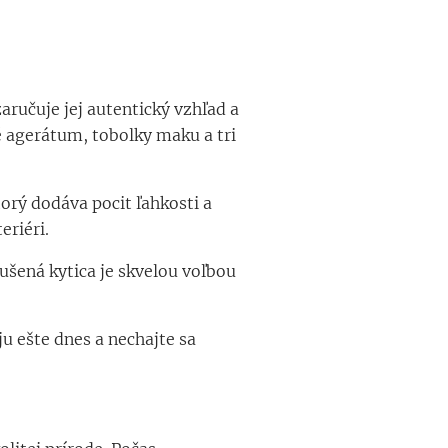
aručuje jej autentický vzhľad a
té agerátum, tobolky maku a tri
orý dodáva pocit ľahkosti a
eriéri.
ušená kytica je skvelou voľbou
u ešte dnes a nechajte sa