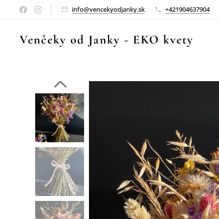
info@vencekyodjanky.sk
+421904637904
Venčeky od Janky
-
EKO kvety