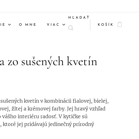
HĽADAŤ
IE
O MNE
VIAC
KOŠÍK
a zo sušených kvetín
sušených kvetín v kombinácii fialovej, bielej,
vej, žltej a krémovej farby. Jej hravý vzhľad
 vášho interiéru radosť. V kytičke sú
 ktoré jej pridávajú jedinečný prírodný