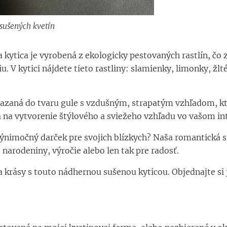
 sušených kvetín
kytica je vyrobená z ekologicky pestovaných rastlín, čo z
. V kytici nájdete tieto rastliny: slamienky, limonky, žl
viazaná do tvaru gule s vzdušným, strapatým vzhľadom, kt
 na vytvorenie štýlového a sviežeho vzhľadu vo vašom int
ýnimočný darček pre svojich blízkych? Naša romantická s
o narodeniny, výročie alebo len tak pre radosť.
 krásy s touto nádhernou sušenou kyticou. Objednajte si j