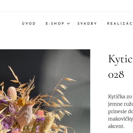
ÚVOD
E-SHOP
SVADBY
REALIZÁC
Kytic
028
Kytička zo 
jemne ružo
prinesie do
makovičky,
akcent.