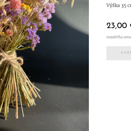
Výška 35 c
23,00
nezahŕňa cenu
VYP