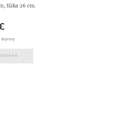
m, šírka 26 cm.
€
 dopravy
REDANÉ