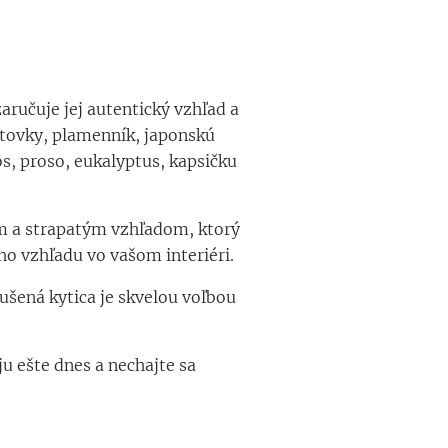
aručuje jej autentický vzhľad a
estovky, plamenník, japonskú
, proso, eukalyptus, kapsičku
ým a strapatým vzhľadom, ktorý
ho vzhľadu vo vašom interiéri.
ušená kytica je skvelou voľbou
u ešte dnes a nechajte sa