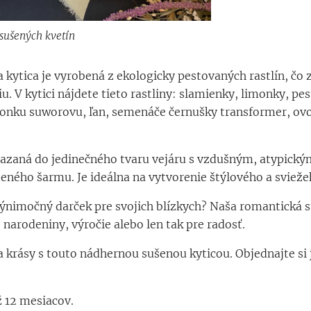
 sušených kvetín
 sušených kvetín
 sušených kvetín
kytica je vyrobená z ekologicky pestovaných rastlín, čo z
u. V kytici nájdete tieto rastliny: slamienky, limonky, p
onku suworovu, ľan, semenáče černušky transformer, ovos
 viazaná do jedinečného tvaru vejáru s vzdušným, atypick
zeného šarmu. Je ideálna na vytvorenie štýlového a svieže
ýnimočný darček pre svojich blízkych? Naša romantická s
o narodeniny, výročie alebo len tak pre radosť.
 krásy s touto nádhernou sušenou kyticou. Objednajte si j
ž 12 mesiacov.