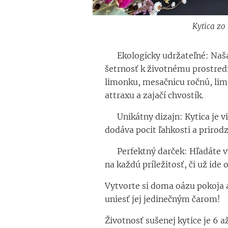
Kytica zo
Kytica zo
Kytica zo
🌿 Ekologicky udržateľné: Naša 
šetrnosť k životnému prostredi
limonku, mesačnicu ročnú, lim
attraxu a zajačí chvostík.
💐 Unikátny dizajn: Kytica je
dodáva pocit ľahkosti a prirod
🎁 Perfektný darček: Hľadáte v
na každú príležitosť, či už ide 
Vytvorte si doma oázu pokoja a
uniesť jej jedinečným čarom!
Životnosť sušenej kytice je 6 a