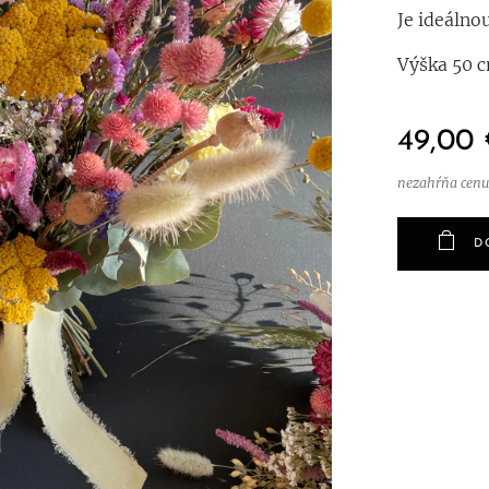
Je ideálno
Výška 50 c
49,00
nezahŕňa cenu
D