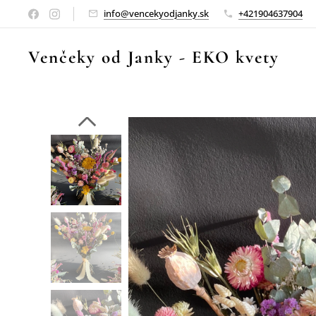
info@vencekyodjanky.sk
+421904637904
Venčeky od Janky
-
EKO kvety