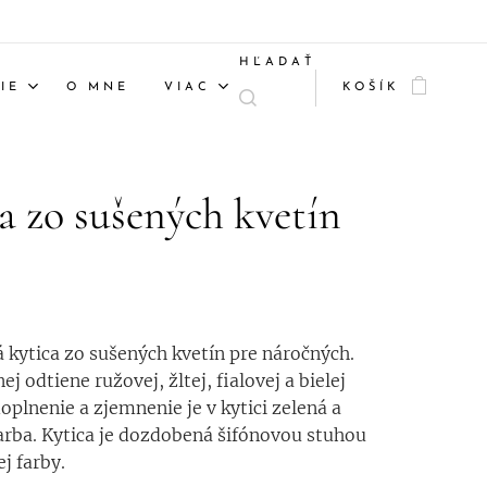
HĽADAŤ
IE
O MNE
VIAC
KOŠÍK
a zo sušených kvetín
kytica zo sušených kvetín pre náročných.
ej odtiene ružovej, žltej, fialovej a bielej
doplnenie a zjemnenie je v kytici zelená a
rba. Kytica je dozdobená šifónovou stuhou
j farby.