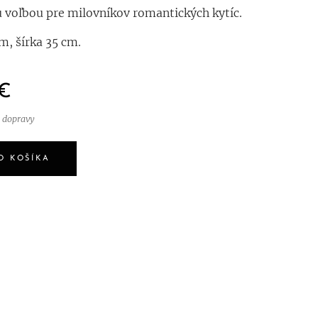
u voľbou pre milovníkov romantických kytíc.
m, šírka 35 cm.
€
 dopravy
O KOŠÍKA