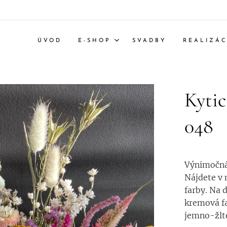
ÚVOD
E-SHOP
SVADBY
REALIZÁC
Kytic
048
Výnimočná 
Nájdete v n
farby. Na 
kremová fa
jemno-žlte