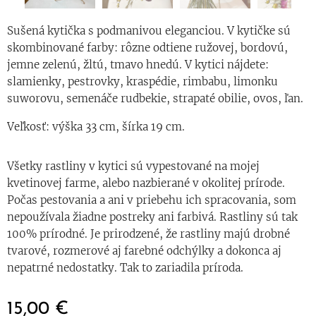
Sušená kytička s podmanivou eleganciou. V kytičke sú
skombinované farby: rôzne odtiene ružovej, bordovú,
jemne zelenú, žltú, tmavo hnedú. V kytici nájdete:
slamienky, pestrovky, kraspédie, rimbabu, limonku
suworovu, semenáče rudbekie, strapaté obilie, ovos, ľan.
Veľkosť: výška 33 cm, šírka 19 cm.
Všetky rastliny v kytici sú vypestované na mojej
kvetinovej farme, alebo nazbierané v okolitej prírode.
Počas pestovania a ani v priebehu ich spracovania, som
nepoužívala žiadne postreky ani farbivá. Rastliny sú tak
100% prírodné. Je prirodzené, že rastliny majú drobné
tvarové, rozmerové aj farebné odchýlky a dokonca aj
nepatrné nedostatky. Tak to zariadila príroda.
15,00
€