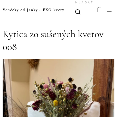
HĽADAŤ
Venčeky od Janky
-
EKO kvety
Kytica zo sušených kvetov
008