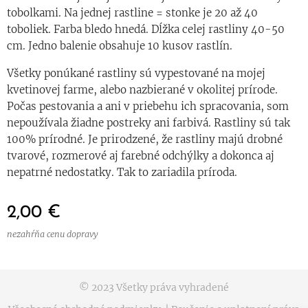
tobolkami. Na jednej rastline = stonke je 20 až 40
toboliek. Farba bledo hnedá. Dĺžka celej rastliny 40-50
cm. Jedno balenie obsahuje 10 kusov rastlín.
Všetky ponúkané rastliny sú vypestované na mojej
kvetinovej farme, alebo nazbierané v okolitej prírode.
Počas pestovania a ani v priebehu ich spracovania, som
nepoužívala žiadne postreky ani farbivá. Rastliny sú tak
100% prírodné. Je prirodzené, že rastliny majú drobné
tvarové, rozmerové aj farebné odchýlky a dokonca aj
nepatrné nedostatky. Tak to zariadila príroda.
2,00
€
nezahŕňa cenu dopravy
© 2023 Všetky práva vyhradené