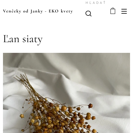
HĽADAŤ
Venčeky od Janky
-
EKO kvety
Ľan siaty