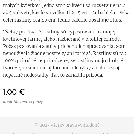
malých kvietkov. Jedna stonka kvetu sa rozvetvuje na 4
až 5 súkvetí, každé vo veľkosti 2 x5 cm. Farba biela. Dĺžka
celej rastliny cca 40 cm. Jedno balenie obsahuje 1 kus.
Všetky ponúkané rastliny sú vypestované na mojej
kvetinovej farme, alebo nazbierané v okolitej prírode.
Počas pestovania a ani v priebehu ich spracovania, som
nepoužívala žiadne postreky ani farbivá. Rastliny sú tak
100% prírodné. Je prirodzené, že rastliny majú drobné
tvarové, rozmerové aj farebné odchýlky a dokonca aj
nepatrné nedostatky. Tak to zariadila príroda.
1,00
€
nezahŕňa cenu dopravy
© 2023 Všetky práva vyhradené