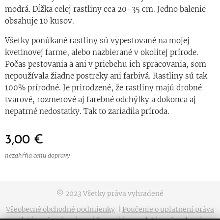
modrá. Dĺžka celej rastliny cca 20-35 cm. Jedno balenie
obsahuje 10 kusov.
Všetky ponúkané rastliny sú vypestované na mojej
kvetinovej farme, alebo nazbierané v okolitej prírode.
Počas pestovania a ani v priebehu ich spracovania, som
nepoužívala žiadne postreky ani farbivá. Rastliny sú tak
100% prírodné. Je prirodzené, že rastliny majú drobné
tvarové, rozmerové aj farebné odchýlky a dokonca aj
nepatrné nedostatky. Tak to zariadila príroda.
3,00
€
nezahŕňa cenu dopravy
© 2023 Všetky práva vyhradené
Všeobecné obchodné podmienky
|
Poučenie o uplatnení práva