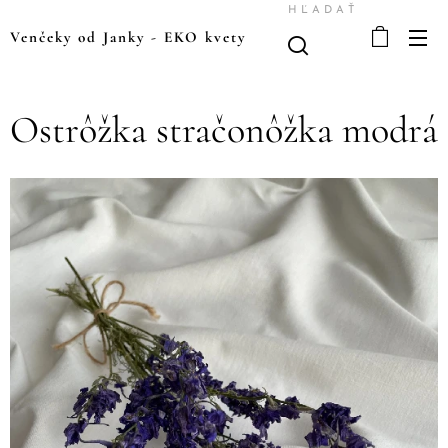
HĽADAŤ
Venčeky od Janky
-
EKO kvety
Ostrôžka stračonôžka modrá