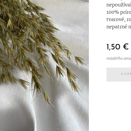
nepoužíval
100% príro
tvarové, r
nepatrné n
1,50
€
nezahŕňa cenu
VYP