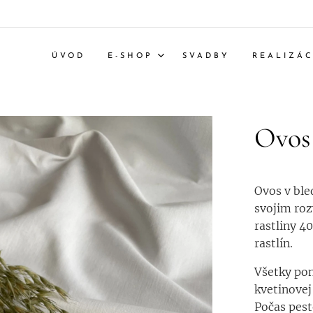
ÚVOD
E-SHOP
SVADBY
REALIZÁC
Ovos
Ovos v ble
svojim roz
rastliny 4
rastlín.
Všetky pon
kvetinovej
Počas pest