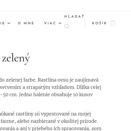
HĽADAŤ
IE
O MNE
VIAC
KOŠÍK
 zelený
do zelenej farbe. Rastlina ovsu je zaujímavá
vetvením a strapatým vzhľadom. Dĺžka celej
0-50 cm. Jedno balenie obsahuje 10 kusov
úkané rastliny sú vypestované na mojej
 farme, alebo nazbierané v okolitej prírode.
ovania a ani v priebehu ich spracovania, som