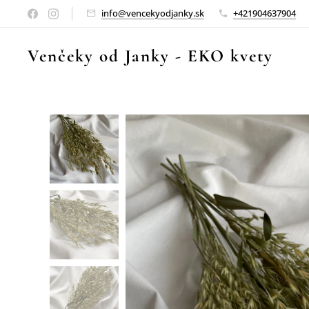
info@vencekyodjanky.sk
+421904637904
Venčeky od Janky
-
EKO kvety