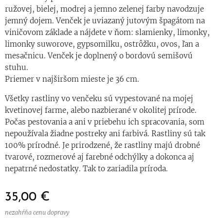
ružovej, bielej, modrej a jemno zelenej farby navodzuje
jemný dojem. Venček je uviazaný jutovým špagátom na
viničovom základe a nájdete v ňom: slamienky, limonky,
limonky suworove, gypsomilku, ostrôžku, ovos, ľan a
mesačnicu. Venček je doplnený o bordovú semišovú
stuhu.
Priemer v najširšom mieste je 36 cm.
Všetky rastliny vo venčeku sú vypestované na mojej
kvetinovej farme, alebo nazbierané v okolitej prírode.
Počas pestovania a ani v priebehu ich spracovania, som
nepoužívala žiadne postreky ani farbivá. Rastliny sú tak
100% prírodné. Je prirodzené, že rastliny majú drobné
tvarové, rozmerové aj farebné odchýlky a dokonca aj
nepatrné nedostatky. Tak to zariadila príroda.
35,00
€
nezahŕňa cenu dopravy