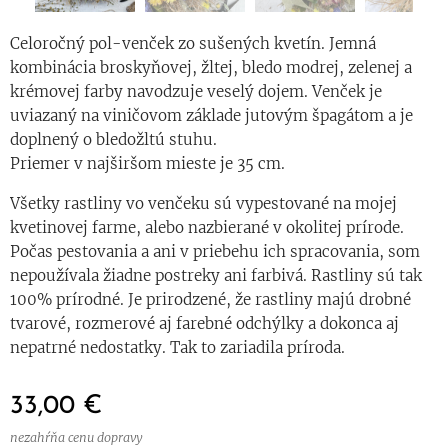
Celoročný pol-venček zo sušených kvetín. Jemná
kombinácia broskyňovej, žltej, bledo modrej, zelenej a
krémovej farby navodzuje veselý dojem. Venček je
uviazaný na viničovom základe jutovým špagátom a je
doplnený o bledožltú stuhu.
Priemer v najširšom mieste je 35 cm.
Všetky rastliny vo venčeku sú vypestované na mojej
kvetinovej farme, alebo nazbierané v okolitej prírode.
Počas pestovania a ani v priebehu ich spracovania, som
nepoužívala žiadne postreky ani farbivá. Rastliny sú tak
100% prírodné. Je prirodzené, že rastliny majú drobné
tvarové, rozmerové aj farebné odchýlky a dokonca aj
nepatrné nedostatky. Tak to zariadila príroda.
33,00
€
nezahŕňa cenu dopravy