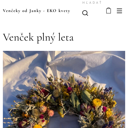
HĽADAŤ
Venčeky od Janky
-
EKO kvety
Venček plný leta