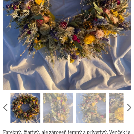
Farebný, žiarivý, ale zároveň jemný a prívetivý. Venček je