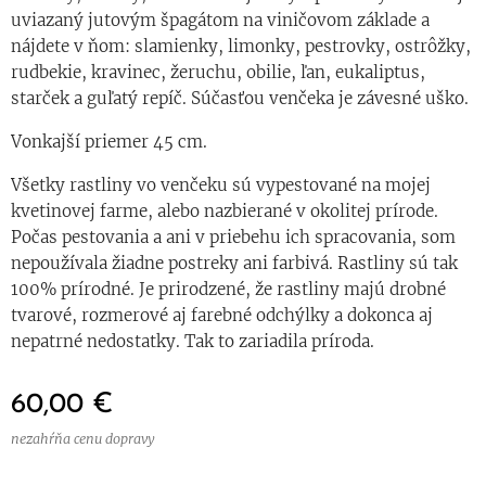
uviazaný jutovým špagátom na viničovom základe a
nájdete v ňom: slamienky, limonky, pestrovky, ostrôžky,
rudbekie, kravinec, žeruchu, obilie, ľan, eukaliptus,
starček a guľatý repíč. Súčasťou venčeka je závesné uško.
Vonkajší priemer 45 cm.
Všetky rastliny vo venčeku sú vypestované na mojej
kvetinovej farme, alebo nazbierané v okolitej prírode.
Počas pestovania a ani v priebehu ich spracovania, som
nepoužívala žiadne postreky ani farbivá. Rastliny sú tak
100% prírodné. Je prirodzené, že rastliny majú drobné
tvarové, rozmerové aj farebné odchýlky a dokonca aj
nepatrné nedostatky. Tak to zariadila príroda.
60,00
€
nezahŕňa cenu dopravy