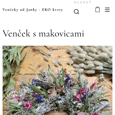
HĽADAŤ
Venčeky od Janky
-
EKO kvety
Venček s makovicami