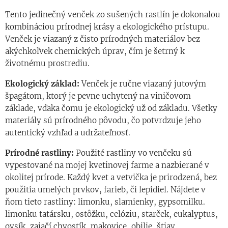
Tento jedinečný venček zo sušených rastlín je dokonalou
kombináciou prírodnej krásy a ekologického prístupu.
Venček je viazaný z čisto prírodných materiálov bez
akýchkoľvek chemických úprav, čím je šetrný k
životnému prostrediu.
Ekologický základ:
Venček je ručne viazaný jutovým
špagátom, ktorý je pevne uchytený na viničovom
základe, vďaka čomu je ekologický už od základu. Všetky
materiály sú prírodného pôvodu, čo potvrdzuje jeho
autentický vzhľad a udržateľnosť.
Prírodné rastliny:
Použité rastliny vo venčeku sú
vypestované na mojej kvetinovej farme a nazbierané v
okolitej prírode. Každý kvet a vetvička je prirodzená, bez
použitia umelých prvkov, farieb, či lepidiel. Nájdete v
ňom tieto rastliny: limonku, slamienky, gypsomilku.
limonku tatársku, ostôžku, celóziu, starček, eukalyptus,
ovsík, zajačí chvostík, makovice, obilie, štiav.