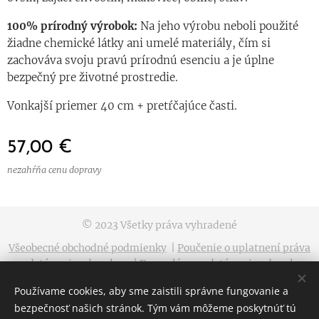
100% prírodný výrobok:
Na jeho výrobu neboli použité
žiadne chemické látky ani umelé materiály, čím si
zachováva svoju pravú prírodnú esenciu a je úplne
bezpečný pre životné prostredie.
Vonkajší priemer 40 cm + pretŕčajúce časti.
57,00
€
nezahŕňa cenu dopravy
© 2023 Všetky práva vyhradené
Všeobecné obchodné podmienky
|
Poučenie o uplatnení práva
na odstúpenie od zmluvy
|
Formulár na odstúpenie od zmluvy
|
Zásady spracúvania osobných údajov
|
Reklamačný poriadok
Používame cookies, aby sme zaistili správne fungovanie a
|
Reklamačný formulár
|
Doprava a platba
bezpečnosť našich stránok. Tým vám môžeme poskytnúť tú
Cookies