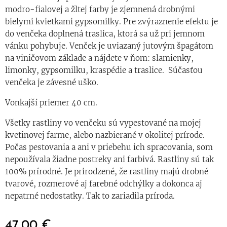
modro-fialovej a žltej farby je zjemnená drobnými
bielymi kvietkami gypsomilky. Pre zvýraznenie efektu je
do venčeka doplnená traslica, ktorá sa už pri jemnom
vánku pohybuje. Venček je uviazaný jutovým špagátom
na viničovom základe a nájdete v ňom: slamienky,
limonky, gypsomilku, kraspédie a traslice. Súčasťou
venčeka je závesné uško.
Vonkajší priemer 40 cm.
Všetky rastliny vo venčeku sú vypestované na mojej
kvetinovej farme, alebo nazbierané v okolitej prírode.
Počas pestovania a ani v priebehu ich spracovania, som
nepoužívala žiadne postreky ani farbivá. Rastliny sú tak
100% prírodné. Je prirodzené, že rastliny majú drobné
tvarové, rozmerové aj farebné odchýlky a dokonca aj
nepatrné nedostatky. Tak to zariadila príroda.
47,00
€