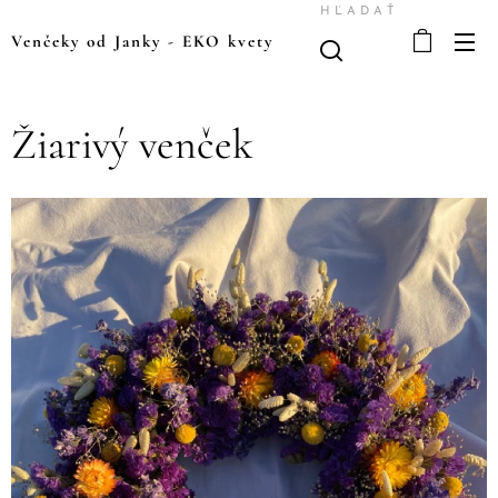
HĽADAŤ
Venčeky od Janky
-
EKO kvety
Žiarivý venček