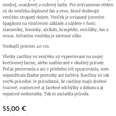
modrej, oranžovej a ružovej farby. Pre zvýraznenie efektu
sú do venčeka doplnené ľan a ovos, ktoré dodávajú
venčeku strapatý dojem. Venček je uviazaný jutovým
špagátom na viničovom základe a nájdete v ňom:
slamienky, limonky, afrikán, kraspédie, ostrôžky, ľan a
ovsos. Súčasťou venčeka je závesné uško.
Vonkajší priemer 40 cm.
Všetky rastliny vo venčeku sú vypestované na mojej
kvetinovej farme, alebo nazbierané v okolitej prírode.
Počas pestovania a ani v priebehu ich spracovania, som
nepoužívala žiadne postreky ani farbivá. Rastliny sú tak
100% prírodné. Je prirodzené, že rastliny majú drobné
tvarové, rozmerové aj farebné odchýlky a dokonca aj
nepatrné nedostatky. Tak to zariadila príroda.
55,00
€