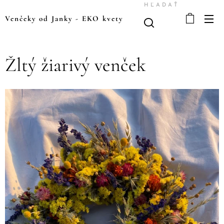
HĽADAŤ
Venčeky od Janky
-
EKO kvety
Žltý žiarivý venček